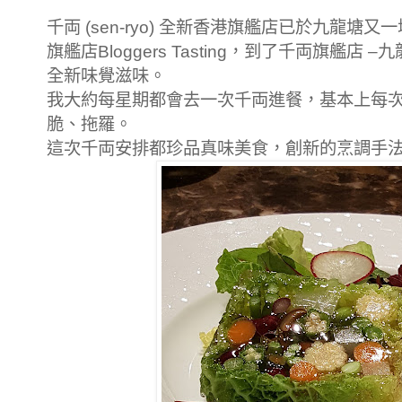
千両
(sen-ryo)
全新香港旗艦店已於九龍塘又一
旗艦店
Bloggers Tasting，到了
千両旗艦店
–
九
全新味覺滋味。
我大約每星期都會去一次
千両
進餐，基本上每
脆、拖羅。
這次
千両安排都珍品真味美食，創新的烹調手