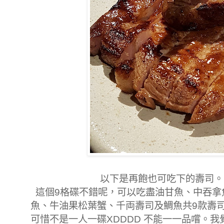
以下是再飽也可吃下的壽司。
這個9格碟不錯呢，可以吃盡油甘魚、中吞拿
魚、牛油果松葉蟹、千両壽司及鯛魚共9款壽
可惜不是一人一碟XDDDD 不能一一品嚐。我