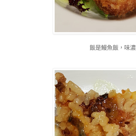
飯是鰻魚飯，味濃