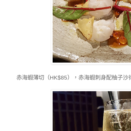
赤海蝦薄切（HK$85），赤海蝦刺身配柚子