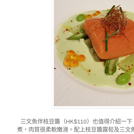
三文魚伴枝豆醬（HK$110）也值得介紹一
煮，肉質很柔軟嫩滑。配上枝豆醬露荀及三文