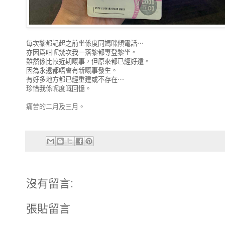
每次黎都記起之前坐係度同媽咪傾電話⋯
亦因爲咁呢幾次我一落黎都專登黎坐。
雖然係比較近期嘅事，但原來都已經好遠。
因為永遠都唔會有新嘅事發生。
有好多地方都已經重建或不存在⋯
珍惜我係呢度嘅回憶。
痛苦的二月及三月。
沒有留言:
張貼留言