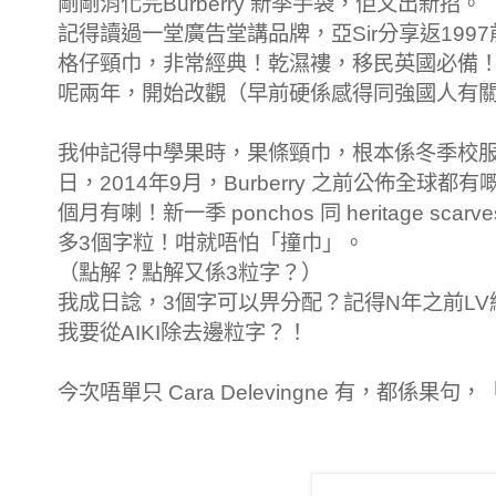
剛剛消化完Burberry 新季手袋，佢又出新招。
記得讀過一堂廣告堂講品牌，亞Sir分享返19
格仔頸巾，非常經典！乾濕褸，移民英國必備！Bur
呢兩年，開始改觀（早前硬係感得同強國人有
我仲記得中學果時，果條頸巾，根本係冬季校服
日，2014年9月，Burberry 之前公佈全球都有嘅mo
個月有喇！新一季 ponchos 同 heritage scarv
多3個字粒！咁就唔怕「撞巾」。
（點解？點解又係3粒字？）
我成日諗，3個字可以畀分配？記得N年之前L
我要從AIKI除去邊粒字？！
今次唔單只 Cara Delevingne 有，都係