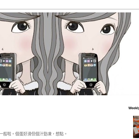
Weekl
 一般啦。個蛋好滑但個汁勁凍，想點。