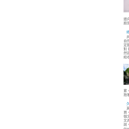
道
跑
自
定
對
然
給
累
抱著
買
個
文
說
do