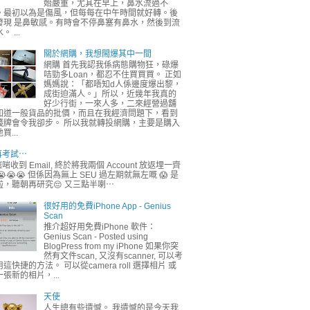
始嚴重，尤其在早上，鼻水流過不
。最初以為是傷風，但每每在中午時間就好轉。後
發現 是鼻敏感。有時會不停鼻塞有鼻水，然後到流
。 ...
關於網購，我想閙爆其中一間
網購 首先我認我係病態購物狂，碌爆
咭勁多Loan，都忍不住買買買。 正如
媽媽說：「都唔知d人係邊度爆出黎，
成街迫滿人。」所以，近幾年我真的
好少行街，一來人多，二來經營過舖
知道一般貨品的批價，而且在我經濟問題下，看到
錢牌會令我卻步。 所以我就轉投網購，主要是購入
買...
再考試⋯
啱收到 Email, 終於將我兩個 Account 放返埋一齊
😭😭😭 但係因為無上 SEU 過左期就無左嘅 😱 是
啦，聽朝再研究😔 又三點半喇⋯
很好用的免費iPhone App - Genius
Scan
推介超好用免費iPhone 軟件：
Genius Scan - Posted using
BlogPress from my iPhone 如果你突
然有文件scan, 又沒有scanner, 可以考
這快捷的方法。 可以從camera roll 選擇相片 或
一張新的相片，...
天使
人生總有些遺憾。 我遺憾的是今天我