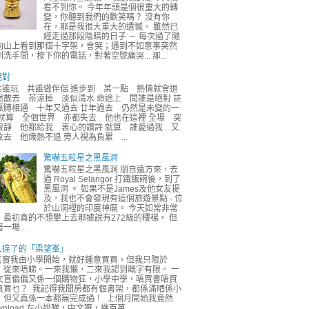
看不到你。 今年年頭是個很重大的轉
變，你聽到我們的歡笑嗎？ 沒有你
在，那是我很大重大的遺憾。 雖然已
經走過那段陰暗的日子 － 每次過了隧
向山上看到那個十字架，會哭；遇到不如意事突然
到洗手間，按下你的電話，對著空號痛哭... 那...
絕對
共誰玩 共誰做伴侶 進步到 某一點 熱情就會退
然散去 茶涼掉 淡似清水 命途上 問誰是絕對 註
脈膊相通 十年又過去 廿年過去 仍然是未變的一
 就算 全個世界 亦都失去 他也在這裡 全場 突
寂靜 他都給我 衷心的讚許 就算 誰愛過我 又
收去 他熾熱不退 旁人視為負累 ...
驚嚇五粒星之黑風洞
驚嚇五粒星之黑風洞 朋自遠方來，去
過 Royal Selangor 打鐵飯碗後，到了
黑風洞 。 如果不是James及他女友提
及，我也不會發現有這個旅遊景點 - 位
於山洞裡的印度神廟。 今天如常非常
，最初真的不想攀上去那據說有272級的樓梯。 但
一場...
久違了的「梁望峯」
其實我由小學開始，就好鍾意買買。但我只限於
，從來唔睇。一來我懶，二來我認到嘅字有限。 一
文盲偏偏又係一個購物狂，小學中學，唔買書唔買
具買乜？ 我記得我間房都有個書架，都係滿晒係小
，但又真係一本都無完成過！ 上個月開始我竟然
wnload 左小說睇，中文嘅，幾百萬...