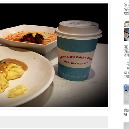
停
來
眼水
頭
價
本地
啱
😭
但
慮用
拍