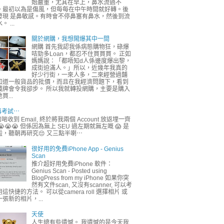
始嚴重，尤其在早上，鼻水流過不
。最初以為是傷風，但每每在中午時間就好轉。後
發現 是鼻敏感。有時會不停鼻塞有鼻水，然後到流
。 ...
關於網購，我想閙爆其中一間
網購 首先我認我係病態購物狂，碌爆
咭勁多Loan，都忍不住買買買。 正如
媽媽說：「都唔知d人係邊度爆出黎，
成街迫滿人。」所以，近幾年我真的
好少行街，一來人多，二來經營過舖
知道一般貨品的批價，而且在我經濟問題下，看到
錢牌會令我卻步。 所以我就轉投網購，主要是購入
買...
再考試⋯
啱收到 Email, 終於將我兩個 Account 放返埋一齊
😭😭😭 但係因為無上 SEU 過左期就無左嘅 😱 是
啦，聽朝再研究😔 又三點半喇⋯
很好用的免費iPhone App - Genius
Scan
推介超好用免費iPhone 軟件：
Genius Scan - Posted using
BlogPress from my iPhone 如果你突
然有文件scan, 又沒有scanner, 可以考
這快捷的方法。 可以從camera roll 選擇相片 或
一張新的相片，...
天使
人生總有些遺憾。 我遺憾的是今天我