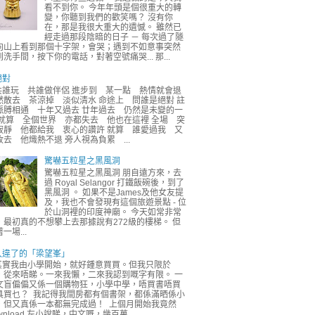
看不到你。 今年年頭是個很重大的轉
變，你聽到我們的歡笑嗎？ 沒有你
在，那是我很大重大的遺憾。 雖然已
經走過那段陰暗的日子 － 每次過了隧
向山上看到那個十字架，會哭；遇到不如意事突然
到洗手間，按下你的電話，對著空號痛哭... 那...
絕對
共誰玩 共誰做伴侶 進步到 某一點 熱情就會退
然散去 茶涼掉 淡似清水 命途上 問誰是絕對 註
脈膊相通 十年又過去 廿年過去 仍然是未變的一
 就算 全個世界 亦都失去 他也在這裡 全場 突
寂靜 他都給我 衷心的讚許 就算 誰愛過我 又
收去 他熾熱不退 旁人視為負累 ...
驚嚇五粒星之黑風洞
驚嚇五粒星之黑風洞 朋自遠方來，去
過 Royal Selangor 打鐵飯碗後，到了
黑風洞 。 如果不是James及他女友提
及，我也不會發現有這個旅遊景點 - 位
於山洞裡的印度神廟。 今天如常非常
，最初真的不想攀上去那據說有272級的樓梯。 但
一場...
久違了的「梁望峯」
其實我由小學開始，就好鍾意買買。但我只限於
，從來唔睇。一來我懶，二來我認到嘅字有限。 一
文盲偏偏又係一個購物狂，小學中學，唔買書唔買
具買乜？ 我記得我間房都有個書架，都係滿晒係小
，但又真係一本都無完成過！ 上個月開始我竟然
wnload 左小說睇，中文嘅，幾百萬...