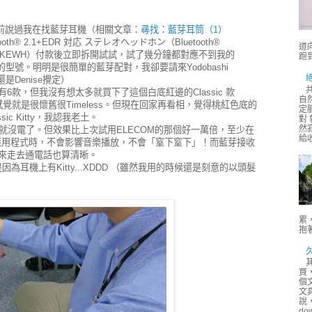
機。之前說過我在找藍芽耳機（相關文章：
㝷找：藍芽耳筒（1）
tooth® 2.1+EDR 対応 ステレオヘッドホン（Bluetooth®
道
HP03KEWH）付款後立即拆開試試，試了幾分鐘都對應不到我的
跑
本電話的型號。明明是很簡單的藍芽配對，我卻要請來Yodobashi
是Denise攪定）
到就有6款，但我沒有想太多就買下了這個白底紅邊的Classic 款
自
，感覺就是很懷舊很Timeless。但現在回家再看相，覺得桃紅色底的
定
c Kitty，我認我老土。
對
然
時就沒電了。但效果比上次試用ELECOM的那個好一萬倍，至少在
給
應用程式時，不會影響音樂播放，不會「窒下窒下」！而藍芽接收
走來走去通電話也算清晰。
為耳機上有Kitty...XDDD （雖然我用的時候還是刻意的以頭髮
累
抱著
買
個
文
說
do