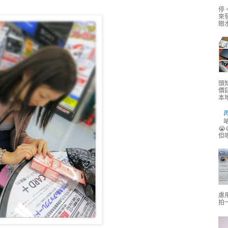
停
來
眼水
頭
價
本地
啱
😭
但
慮用
拍