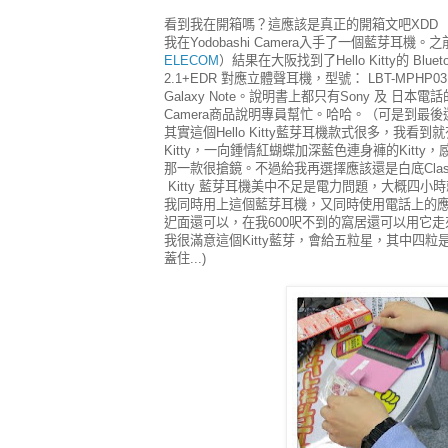
看到我在開箱嗎？這應該是真正的開箱文吧XDD
我在Yodobashi Camera入手了一個藍芽耳
ELECOM
）結果在大阪找到了Hello Kitty的 Blue
2.1+EDR 對應立體聲耳機，型號： LBT-MP
Galaxy Note。說明書上都只有Sony 及 日
Camera商品說明專員幫忙。哈哈。（可是到最後還
其實這個Hello Kitty藍芽耳機款式很多，我看
Kitty，一向鍾情紅蝴蝶加深藍色連身褲的Kitty
那一款很搶鏡。不過給我再選擇應該還是白底Classi
Kitty 藍芽耳機美中不足是電力問題，大概四小
我同時用上這個藍芽耳機，又同時使用電話上的
迉面還可以，在我600呎不到的窩居還可以用它
我很滿意這個Kitty藍芽，會給五粒星，其中四粒是因
蓋住...)