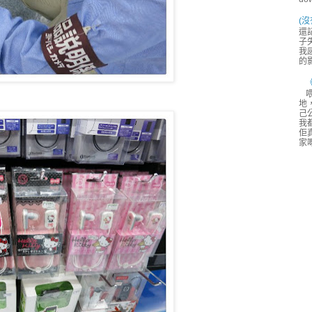
(沒
還
子
我
的
地
己
我都
佢
家嘅