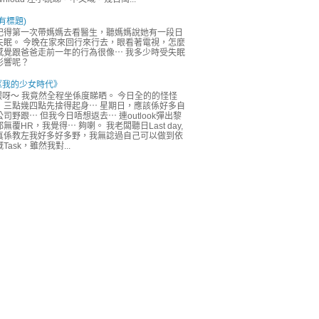
有標題)
記得第一次帶媽媽去看醫生，聽媽媽說她有一段日
失眠。 今晚在家來回行來行去，眼看著電視，怎麼
感覺跟爸爸走前一年的行為很像⋯ 我多少時受失眠
影響呢？
《我的少女時代》
喂呀～ 我竟然全程坐係度睇晒。 今日全的的怪怪
，三點幾四點先捨得起身⋯ 星期日，應該係好多自
公司野跟⋯ 但我今日唔想返去⋯ 連outlook彈出黎
無覆HR，我覺得⋯ 夠喇。 我老闆聽日Last day,
真係教左我好多好多野，我無諗過自己可以做到依
Task，雖然我對...