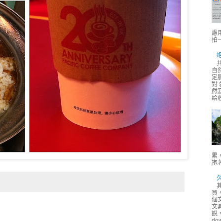
慮用
拍
自
定
對
然
給
累
抱著
買
個
文
說
do