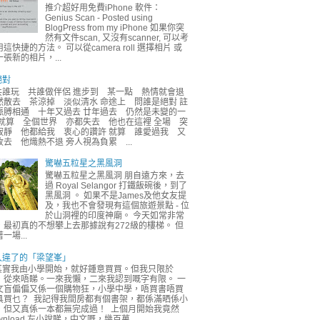
推介超好用免費iPhone 軟件：
Genius Scan - Posted using
BlogPress from my iPhone 如果你突
然有文件scan, 又沒有scanner, 可以考
這快捷的方法。 可以從camera roll 選擇相片 或
一張新的相片，...
絕對
共誰玩 共誰做伴侶 進步到 某一點 熱情就會退
然散去 茶涼掉 淡似清水 命途上 問誰是絕對 註
脈膊相通 十年又過去 廿年過去 仍然是未變的一
 就算 全個世界 亦都失去 他也在這裡 全場 突
寂靜 他都給我 衷心的讚許 就算 誰愛過我 又
收去 他熾熱不退 旁人視為負累 ...
驚嚇五粒星之黑風洞
驚嚇五粒星之黑風洞 朋自遠方來，去
過 Royal Selangor 打鐵飯碗後，到了
黑風洞 。 如果不是James及他女友提
及，我也不會發現有這個旅遊景點 - 位
於山洞裡的印度神廟。 今天如常非常
，最初真的不想攀上去那據說有272級的樓梯。 但
一場...
久違了的「梁望峯」
其實我由小學開始，就好鍾意買買。但我只限於
，從來唔睇。一來我懶，二來我認到嘅字有限。 一
文盲偏偏又係一個購物狂，小學中學，唔買書唔買
具買乜？ 我記得我間房都有個書架，都係滿晒係小
，但又真係一本都無完成過！ 上個月開始我竟然
wnload 左小說睇，中文嘅，幾百萬...