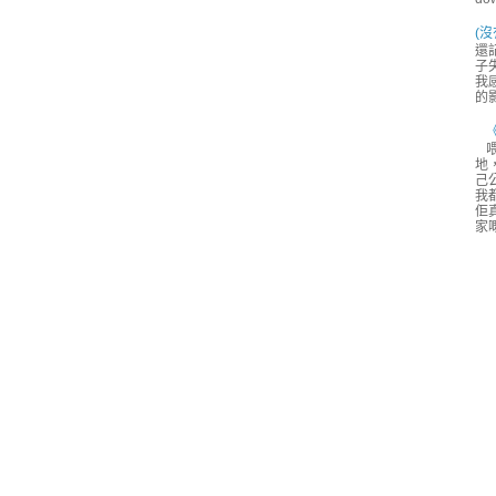
(沒
還
子
我
的
地
己
我都
佢
家嘅