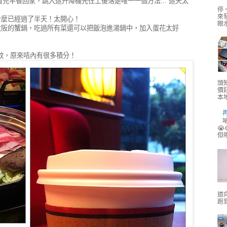
客買完早餐回家，跳入這升降機先往上後落是唯一一個方法... 這天太
停
來
什麼已經過了半天！太開心！
眼水
大阪的蟹鍋，吃過所有菜還可以把飯泡進湯鍋中，加入蛋花太好
1蚊，原來咭內有很多積分！
頭
價
本地
啱
😭
但
道
跑