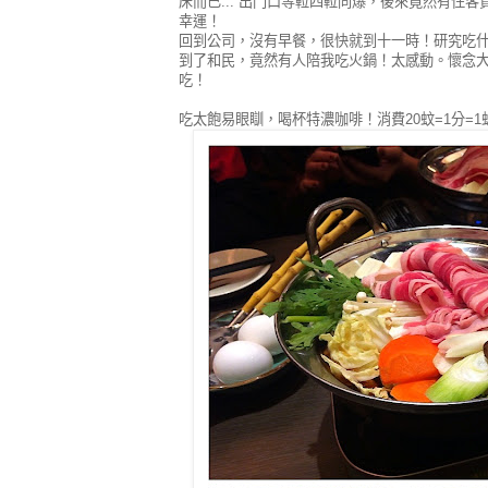
床而已... 出門口等𨋢四𨋢同爆，後來竟然有住
幸運！
回到公司，沒有早餐，很快就到十一時！研究吃
到了和民，竟然有人陪我吃火鍋！太感動。懷念
吃！
吃太飽易眼瞓，喝杯特濃咖啡！消費20蚊=1分=