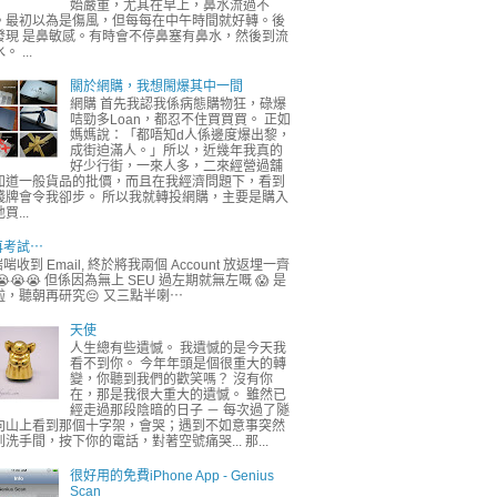
始嚴重，尤其在早上，鼻水流過不
。最初以為是傷風，但每每在中午時間就好轉。後
發現 是鼻敏感。有時會不停鼻塞有鼻水，然後到流
。 ...
關於網購，我想閙爆其中一間
網購 首先我認我係病態購物狂，碌爆
咭勁多Loan，都忍不住買買買。 正如
媽媽說：「都唔知d人係邊度爆出黎，
成街迫滿人。」所以，近幾年我真的
好少行街，一來人多，二來經營過舖
知道一般貨品的批價，而且在我經濟問題下，看到
錢牌會令我卻步。 所以我就轉投網購，主要是購入
買...
再考試⋯
啱收到 Email, 終於將我兩個 Account 放返埋一齊
😭😭😭 但係因為無上 SEU 過左期就無左嘅 😱 是
啦，聽朝再研究😔 又三點半喇⋯
天使
人生總有些遺憾。 我遺憾的是今天我
看不到你。 今年年頭是個很重大的轉
變，你聽到我們的歡笑嗎？ 沒有你
在，那是我很大重大的遺憾。 雖然已
經走過那段陰暗的日子 － 每次過了隧
向山上看到那個十字架，會哭；遇到不如意事突然
到洗手間，按下你的電話，對著空號痛哭... 那...
很好用的免費iPhone App - Genius
Scan