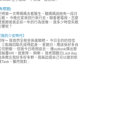
有標題)
記得第一次帶媽媽去看醫生，聽媽媽說她有一段日
失眠。 今晚在家來回行來行去，眼看著電視，怎麼
感覺跟爸爸走前一年的行為很像⋯ 我多少時受失眠
影響呢？
《我的少女時代》
喂呀～ 我竟然全程坐係度睇晒。 今日全的的怪怪
，三點幾四點先捨得起身⋯ 星期日，應該係好多自
公司野跟⋯ 但我今日唔想返去⋯ 連outlook彈出黎
無覆HR，我覺得⋯ 夠喇。 我老闆聽日Last day,
真係教左我好多好多野，我無諗過自己可以做到依
Task，雖然我對...