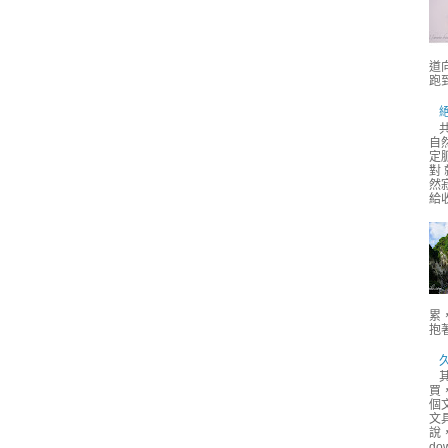
道
跑
自
定
對
然
給
累
抱著
買
個
文
說
do