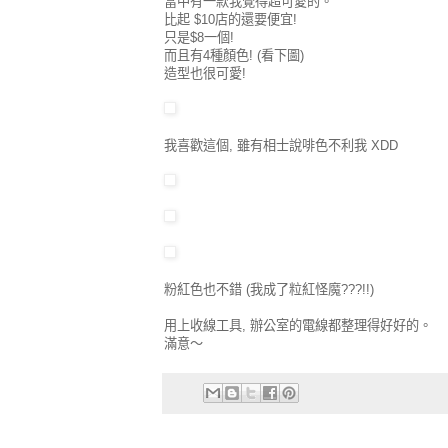
當中有一款我覺得超可愛的。
比起 $10店的還要便宜!
只是$8一個!
而且有4種顏色! (看下圖)
造型也很可愛!
我喜歡這個, 雖有相士說啡色不利我 XDD
粉紅色也不錯 (我成了粒紅怪魔???!!)
用上收線工具, 辦公室的電線都整理得好好的。
滿意～