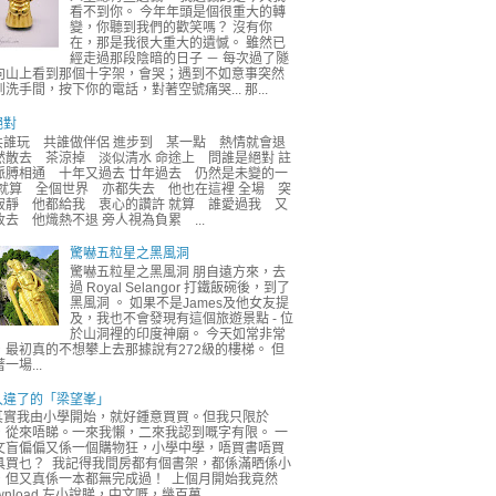
看不到你。 今年年頭是個很重大的轉
變，你聽到我們的歡笑嗎？ 沒有你
在，那是我很大重大的遺憾。 雖然已
經走過那段陰暗的日子 － 每次過了隧
向山上看到那個十字架，會哭；遇到不如意事突然
到洗手間，按下你的電話，對著空號痛哭... 那...
絕對
共誰玩 共誰做伴侶 進步到 某一點 熱情就會退
然散去 茶涼掉 淡似清水 命途上 問誰是絕對 註
脈膊相通 十年又過去 廿年過去 仍然是未變的一
 就算 全個世界 亦都失去 他也在這裡 全場 突
寂靜 他都給我 衷心的讚許 就算 誰愛過我 又
收去 他熾熱不退 旁人視為負累 ...
驚嚇五粒星之黑風洞
驚嚇五粒星之黑風洞 朋自遠方來，去
過 Royal Selangor 打鐵飯碗後，到了
黑風洞 。 如果不是James及他女友提
及，我也不會發現有這個旅遊景點 - 位
於山洞裡的印度神廟。 今天如常非常
，最初真的不想攀上去那據說有272級的樓梯。 但
一場...
久違了的「梁望峯」
其實我由小學開始，就好鍾意買買。但我只限於
，從來唔睇。一來我懶，二來我認到嘅字有限。 一
文盲偏偏又係一個購物狂，小學中學，唔買書唔買
具買乜？ 我記得我間房都有個書架，都係滿晒係小
，但又真係一本都無完成過！ 上個月開始我竟然
wnload 左小說睇，中文嘅，幾百萬...