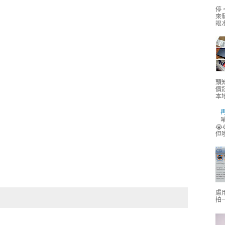
停
來
眼水
頭
價
本地
啱
😭
但
慮用
拍