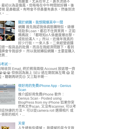
始嚴重，尤其在早上，鼻水流過不
。最初以為是傷風，但每每在中午時間就好轉。後
發現 是鼻敏感。有時會不停鼻塞有鼻水，然後到流
。 ...
關於網購，我想閙爆其中一間
網購 首先我認我係病態購物狂，碌爆
咭勁多Loan，都忍不住買買買。 正如
媽媽說：「都唔知d人係邊度爆出黎，
成街迫滿人。」所以，近幾年我真的
好少行街，一來人多，二來經營過舖
知道一般貨品的批價，而且在我經濟問題下，看到
錢牌會令我卻步。 所以我就轉投網購，主要是購入
買...
再考試⋯
啱收到 Email, 終於將我兩個 Account 放返埋一齊
😭😭😭 但係因為無上 SEU 過左期就無左嘅 😱 是
啦，聽朝再研究😔 又三點半喇⋯
很好用的免費iPhone App - Genius
Scan
推介超好用免費iPhone 軟件：
Genius Scan - Posted using
BlogPress from my iPhone 如果你突
然有文件scan, 又沒有scanner, 可以考
這快捷的方法。 可以從camera roll 選擇相片 或
一張新的相片，...
天使
人生總有些遺憾。 我遺憾的是今天我