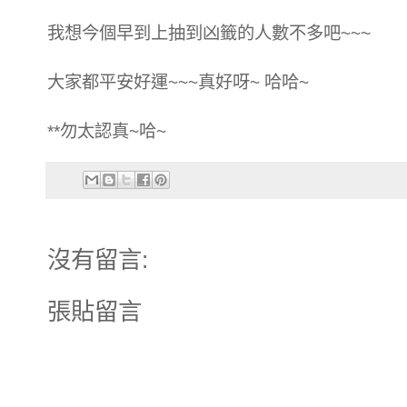
我想今個早到上抽到凶籤的人數不多吧~~~
大家都平安好運~~~真好呀~ 哈哈~
**勿太認真~哈~
沒有留言:
張貼留言