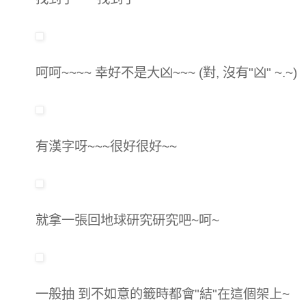
呵呵~~~~ 幸好不是大凶~~~ (對, 沒有"凶" ~.~)
有漢字呀~~~很好很好~~
就拿一張回地球研究研究吧~呵~
一般抽 到不如意的籤時都會"結"在這個架上~