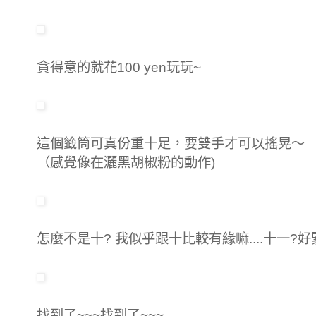
貪得意的就花100 yen玩玩~
這個籤筒可真份重十足，要雙手才可以搖晃～
（感覺像在灑黑胡椒粉的動作)
怎麼不是十? 我似乎跟十比較有緣嘛....十一?好
找到了~~~找到了~~~