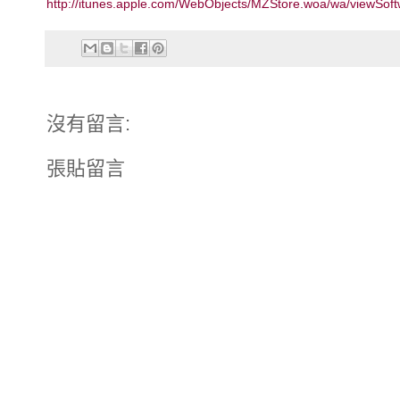
http://itunes.apple.com/WebObjects/MZStore.woa/wa/viewSo
沒有留言:
張貼留言